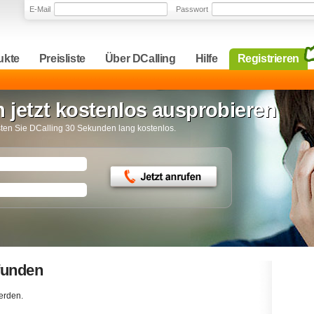
E-Mail
Passwort
ukte
Preisliste
Über DCalling
Hilfe
Registrieren
en jetzt kostenlos ausprobieren
en Sie DCalling 30 Sekunden lang kostenlos.
efunden
erden.