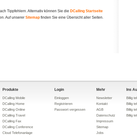
ach Tippfehlern. Alternativ können Sie die
DCalling Startseite
n. Auf unserer
Sitemap
finden Sie eine Übersicht aller Seiten.
Produkte
Login
Mehr
Ins Au
DCalling Mobile
Einloggen
Newsletter
Billig 
DCalling Home
Registrieren
Kontakt
Billig 
DCalling Online
Passwort vergessen
AGB
Billig t
DCalling Travel
Datenschutz
Billig 
DCalling Fax
Impressum
DCalling Conference
Sitemap
Cloud Telefonanlage
Jobs