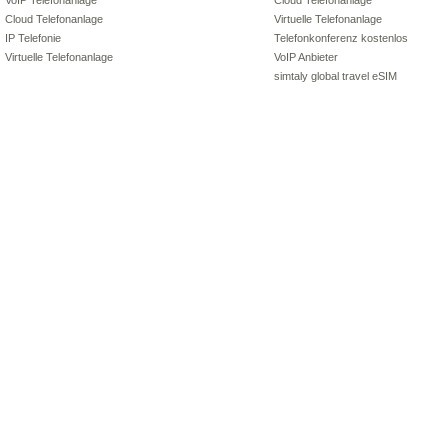
VoIP Telefonanlage
Cloud Telefonanlage
Cloud Telefonanlage
Virtuelle Telefonanlage
IP Telefonie
Telefonkonferenz kostenlos
Virtuelle Telefonanlage
VoIP Anbieter
simtaly global travel eSIM