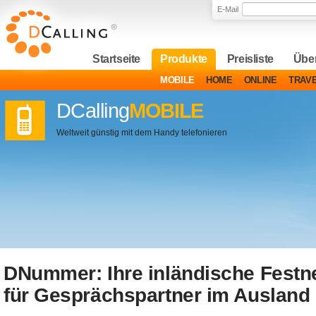
E-Mail
Startseite
Produkte
Preisliste
Über
MOBILE
HOME
ONLINE
TRAV
DCalling
MOBILE
Weltweit günstig mit dem Handy telefonieren
DNummer: Ihre inländische Fest
für Gesprächspartner im Ausland