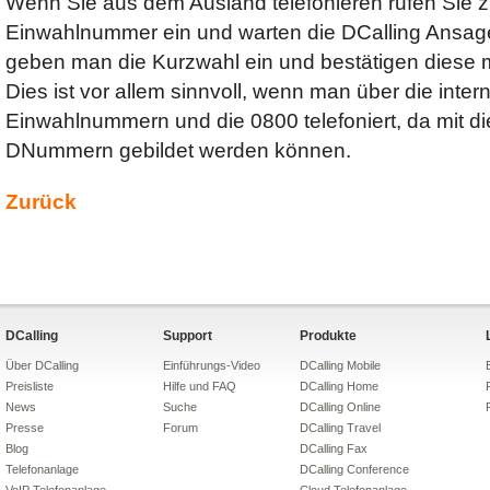
Wenn Sie aus dem Ausland telefonieren rufen Sie z
Einwahlnummer ein und warten die DCalling Ansag
geben man die Kurzwahl ein und bestätigen diese m
Dies ist vor allem sinnvoll, wenn man über die inter
Einwahlnummern und die 0800 telefoniert, da mit 
DNummern gebildet werden können.
Zurück
DCalling
Support
Produkte
Über DCalling
Einführungs-Video
DCalling Mobile
Preisliste
Hilfe und FAQ
DCalling Home
News
Suche
DCalling Online
Presse
Forum
DCalling Travel
Blog
DCalling Fax
Telefonanlage
DCalling Conference