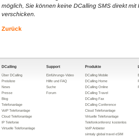
möglich, Sie können keine DCalling SMS direkt mit
verschicken.
Zurück
DCalling
Support
Produkte
Über DCalling
Einführungs-Video
DCalling Mobile
Preisliste
Hilfe und FAQ
DCalling Home
News
Suche
DCalling Online
Presse
Forum
DCalling Travel
Blog
DCalling Fax
Telefonanlage
DCalling Conference
VoIP Telefonanlage
Cloud Telefonanlage
Cloud Telefonanlage
Virtuelle Telefonanlage
IP Telefonie
Telefonkonferenz kostenlos
Virtuelle Telefonanlage
VoIP Anbieter
simtaly global travel eSIM