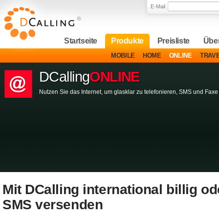
E-Mail
Startseite
Produkte
Preisliste
Über
MOBILE
HOME
ONLINE
TRAV
DCalling
ONLINE
Nutzen Sie das Internet, um glasklar zu telefonieren, SMS und Fax
Mit DCalling international billig o
SMS versenden